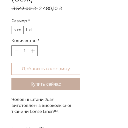
Обычная
Спеццена
 3 543,00 ₴ 
2 480,10 ₴
цена
Размер
*
s-m
l-xl
Количество
*
Добавить в корзину
Купить сейчас
Чоловічі штани Juan
виготовлені з високоякісної
тканини Lonse Linen™.
Бездоганна якість матеріалу
підсвідомо зчитується за тим, як