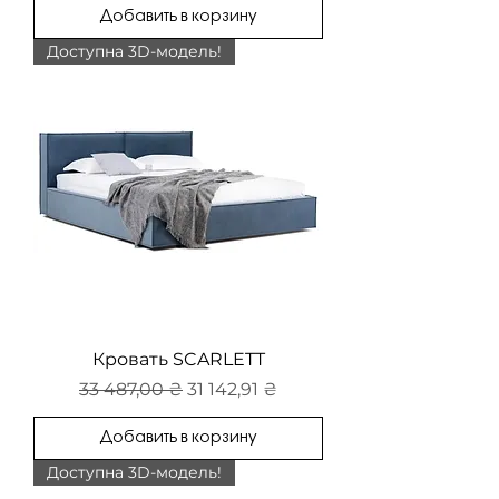
Добавить в корзину
Доступна 3D-модель!
Кровать SCARLETT
Обычная цена
Цена со скидкой
33 487,00 ₴
31 142,91 ₴
Добавить в корзину
Доступна 3D-модель!