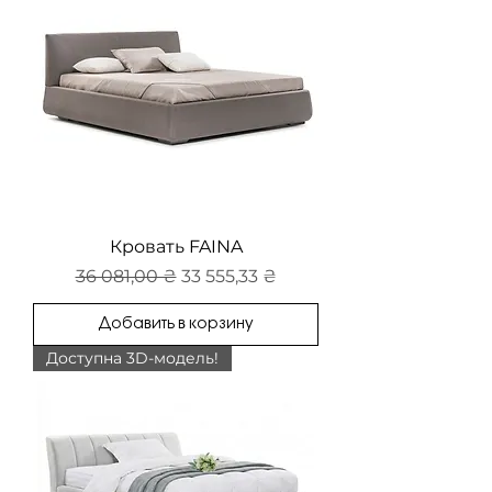
Кровать FAINA
Обычная цена
Цена со скидкой
36 081,00 ₴
33 555,33 ₴
Добавить в корзину
Доступна 3D-модель!