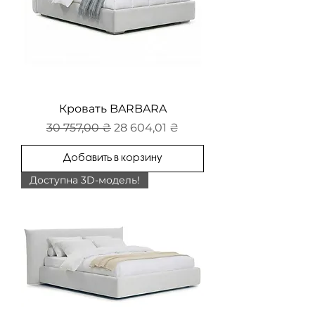
Кровать BARBARA
Обычная цена
Цена со скидкой
30 757,00 ₴
28 604,01 ₴
Добавить в корзину
Доступна 3D-модель!