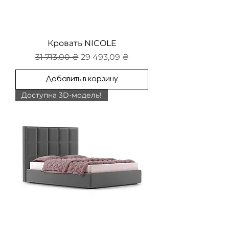
Кровать NICOLE
Обычная цена
Цена со скидкой
31 713,00 ₴
29 493,09 ₴
Добавить в корзину
Доступна 3D-модель!