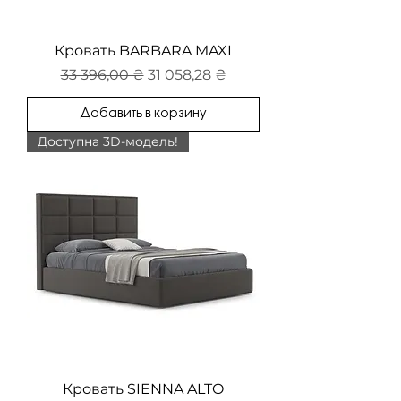
Кровать BARBARA MAXI
Обычная цена
Цена со скидкой
33 396,00 ₴
31 058,28 ₴
Добавить в корзину
Доступна 3D-модель!
Кровать SIENNA ALTO