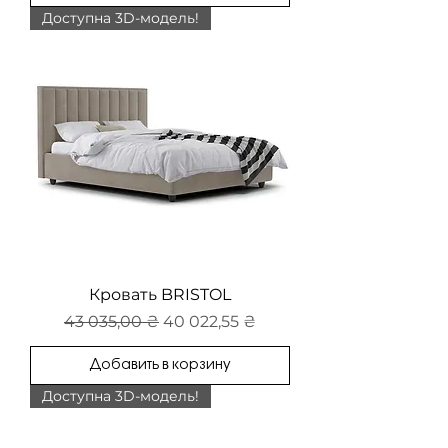
Доступна 3D-модель!
Кровать BRISTOL
Обычная цена
Цена со скидкой
43 035,00 ₴
40 022,55 ₴
Добавить в корзину
Доступна 3D-модель!