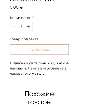
Цена
0,00 ₴
Количество
*
Товар под заказ
Предзаказ
Підвісний світильник з 1, 3 або 4
лампами. Лампа виготовлена ​​з
лакованого металу,
шоколадного кольору.
Подвійний скляний абажур,
всередині металева сітка, а
Похожие
зовні скло. Лампа містить
світлодіоди 8 Вт, доступна опція
товары
регулювання яскравості світла
з допомогою настінного