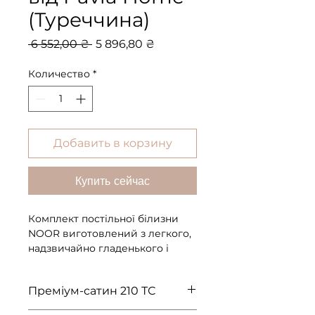
(Туреччина)
Обычная
Спеццена
 6 552,00 ₴ 
5 896,80 ₴
цена
Количество
*
Добавить в корзину
Купить сейчас
Комплект постільної білизни
NOOR виготовлений з легкого,
надзвичайно гладенького і
шовковистого сатину високої
щільності плетіння. Тканину
Преміум-сатин 210 ТС
прикрашає ніжний квітковий
принт, нанесений методом