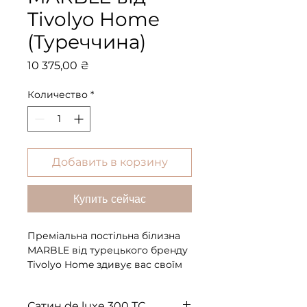
Tivolyo Home
(Туреччина)
Цена
10 375,00 ₴
Количество
*
Добавить в корзину
Купить сейчас
Преміальна постільна білизна
MARBLE від турецького бренду
Tivolyo Home здивує вас своїм
яскравим забарвленням в
акварельному стилі. Створений
Сатин de luxe 300 ТС