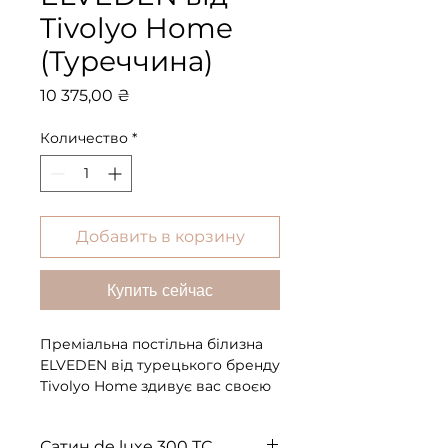
Tivolyo Home
(Туреччина)
Цена
10 375,00 ₴
Количество
*
Добавить в корзину
Купить сейчас
Преміальна постільна білизна
ELVEDEN від турецького бренду
Tivolyo Home здивує вас своєю
яскравою насиченістю.
Створений за ексклюзивним
Сатин de luxe 300 ТС