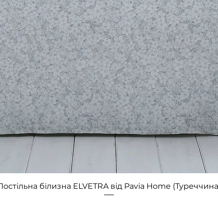
Быстрый просмотр
Постільна білизна ELVETRA від Pavia Home (Туреччина