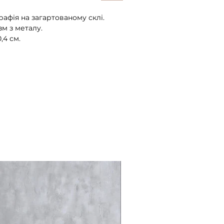
афія на загартованому склі.
зм з металу.
,4 см.