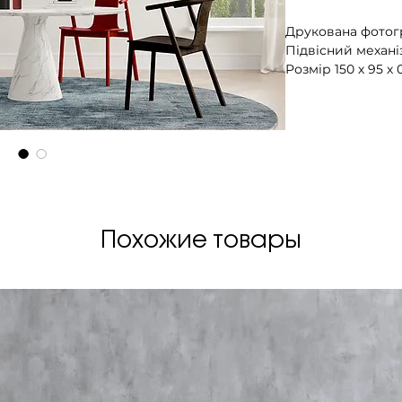
Друкована фотогр
Підвісний механі
Розмір 150 х 95 х 0
Вага 14,3 кг.
Похожие товары