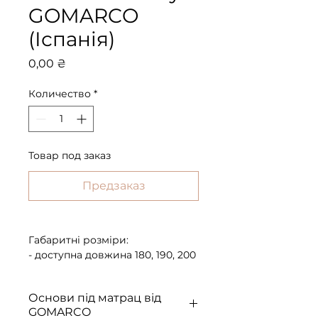
GOMARCO
(Іспанія)
Цена
0,00 ₴
Количество
*
Товар под заказ
Предзаказ
Габаритні розміри:
- доступна довжина 180, 190, 200
см;
- доступна ширина 80, 90, 100,
Основи під матрац від
105, 110, 120, 135, 140, 150, 160 см;
GOMARCO