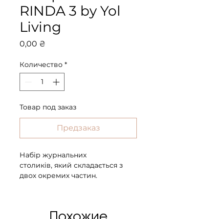
RINDA 3 by Yol
Living
Цена
0,00 ₴
Количество
*
Товар под заказ
Предзаказ
Набір журнальних
столиків, який складається з
двох окремих частин.
Столики з дерев'яною або
керамічною стільницею.
Похожие
Габарити (Д х Ш х В):