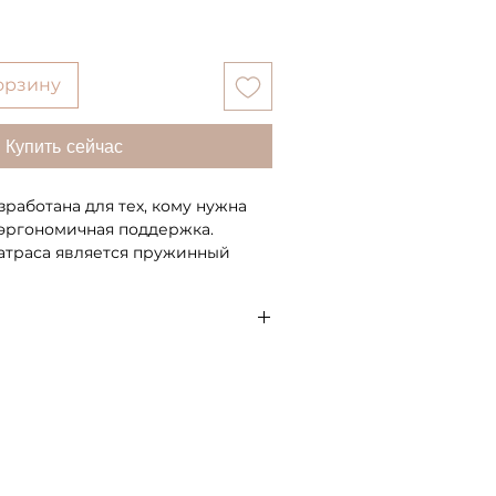
орзину
Купить сейчас
азработана для тех, кому нужна
 эргономичная поддержка.
атраса является пружинный
IRM®, идеален для надежной
ночника. Комфортные слои
 пен Memory и
щего волокна равномерно
уровня
рузку на поверхность,
учшение кровообращения и
.