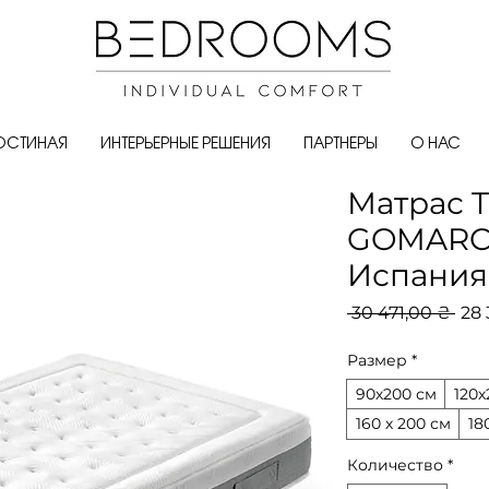
ОСТИНАЯ
ИНТЕРЬЕРНЫЕ РЕШЕНИЯ
ПАРТНЕРЫ
О НАС
Матрас T
GOMARCO
Испания
Об
 30 471,00 ₴ 
28 
цен
Размер
*
90х200 см
120х
160 х 200 см
18
Количество
*