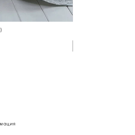
)
рмация