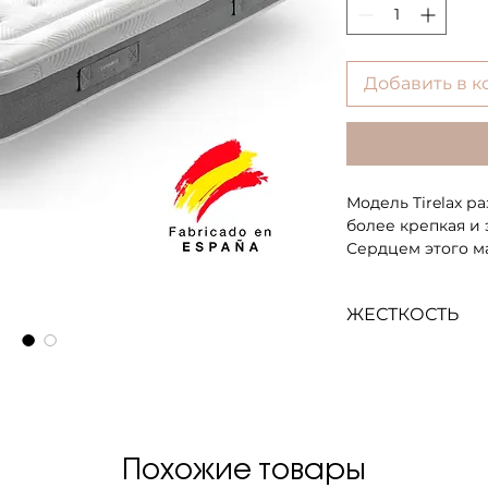
Добавить в к
Модель Tirelax р
более крепкая и
Сердцем этого м
блок SpringSac F
поддержки позво
ЖЕСТКОСТЬ
различных видов
терморегулирую
Выше среднего 
распределяют наг
обеспечивая ул
спокойный отдых
Похожие товары