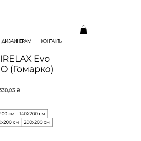
ДИЗАЙНЕРАМ
КОНТАКТЫ
IRELAX Evo
 (Гомарко)
ычная
Спеццена
338,03 ₴
а
200 см
140Х200 см
0х200 см
200х200 см