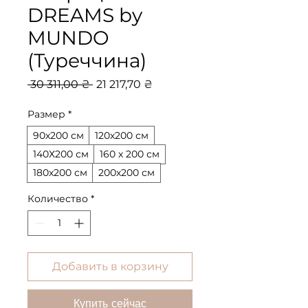
DREAMS by
MUNDO
(Туреччина)
Обычная
Спеццена
 30 311,00 ₴ 
21 217,70 ₴
цена
Размер
*
90х200 см
120х200 см
140Х200 см
160 х 200 см
180х200 см
200х200 см
Количество
*
Добавить в корзину
Купить сейчас