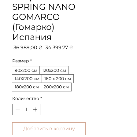
SPRING NANO
GOMARCO
(Гомарко)
Испания
Обычная
Спеццена
 36 989,00 ₴ 
34 399,77 ₴
цена
Размер
*
90х200 см
120х200 см
140Х200 см
160 х 200 см
180х200 см
200х200 см
Количество
*
Добавить в корзину