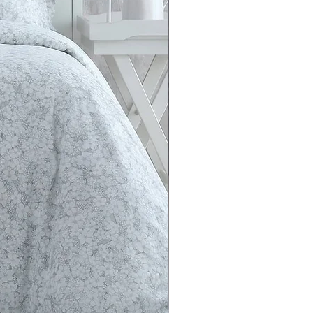
ь структуру з відкритими
 пропускають повітря,
чуття свіжості відпочинку.
неспокійними ночами та
ові сни разом із розкішним
 7 Zone!