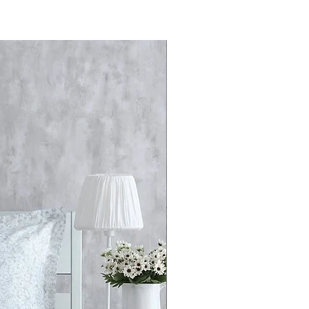
 час сну.
озиція матрацу Chateau
у тілу лишатися абсолютно
 ніч, гарантуючи, що ви
ьорими та енергійним.
чність забезпечується розумним
рувань високотехнологічних
ів. Кілька шарів ніжної та пухкої
адають поверхні матрацу
ватися прогресивно до
авантаження.
perSoft посилюється
ами спеціальної HR-піни
льності. Aquapur Elastic має
ть і відмінну міцність, а Aquapur
надійну підтримку верхніх
 та плавний перехід до опорної
ного блоку.