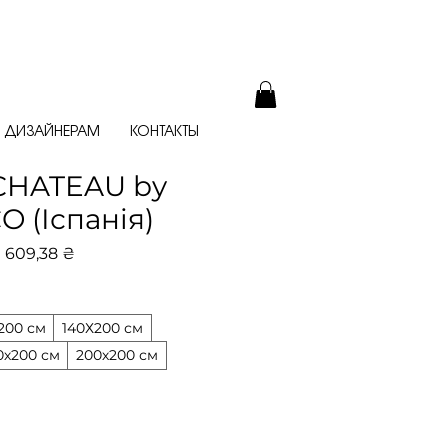
ДИЗАЙНЕРАМ
КОНТАКТЫ
CHATEAU by
 (Іспанія)
ычная
Спеццена
 609,38 ₴
на
200 см
140Х200 см
0х200 см
200х200 см