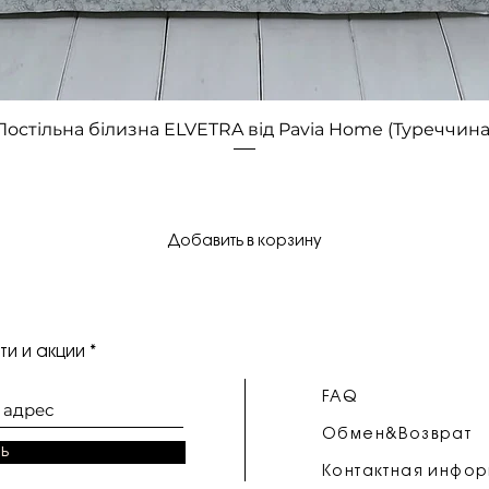
Быстрый просмотр
Постільна білизна ELVETRA від Pavia Home (Туреччина
Добавить в корзину
и и акции
FAQ
Обмен&Возврат
ь
Контактная инфо