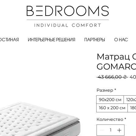
ОСТИНАЯ
ИНТЕРЬЕРНЫЕ РЕШЕНИЯ
ПАРТНЕРЫ
О НАС
Матрац 
GOMARCO
Об
 43 666,00 ₴ 
40
це
Размер
*
90х200 см
120х
160 х 200 см
18
Количество
*