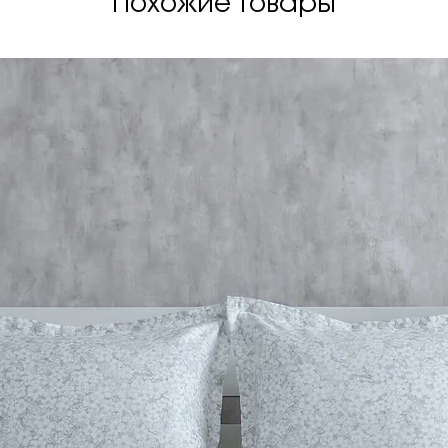
Похожие товары
будь-якій позі під
Інноваційна комп
дозволить вашом
розслабленим всю
прокинетеся бад
Надзвичайна зру
поєднанням наша
спінених матеріал
піни SuperSoft н
здатність адапту
здійснюваного н
Комфортна дія Su
додатковими шар
Aquapur різної щі
чудову еластичніс
Firm забезпечує 
комфортних шарів
здатності пружин