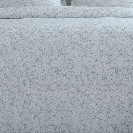
Обидві піни мают
порами та вільно
забезпечуючи від
Попрощайтеся з 
зустрічайте казк
матрацом Chateau