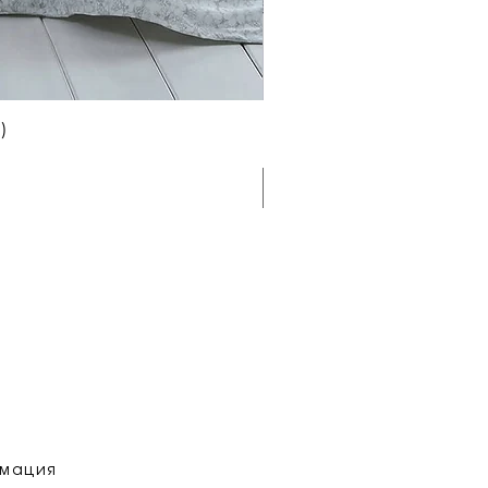
)
рмация