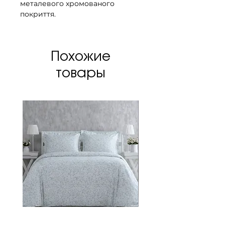
металевого хромованого
покриття.
Плафон з блискучого скла.
Кришталеві краплі всередині,
стиль Мурано.
Похожие
Доступний у розмірах:
товары
1) діаметр 40 см, висота 23 см,
на 5 світлодіодів G9 потужністю
6 Вт. Вага 4,5 кг.
2) діаметр 50 см, висота 25 см,
на 6 світлодіодів G9 потужністю
6 Вт. Вага 6,9 кг.
РЕГУЛЮВАННЯ
ЗАТЕМНЕННЯ опціонально
(пульт дистанційного керування
в комплекті).
Світильник постачається зі
спеціальними ручками GRAVITY