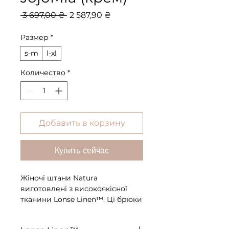
Обычная
Спеццена
 3 697,00 ₴ 
2 587,90 ₴
цена
Размер
*
s-m
l-xl
Количество
*
Добавить в корзину
Купить сейчас
Жіночі штани Natura
виготовлені з високоякісної
тканини Lonse Linen™. Ці брюки
вільного крою зводять з розуму
своєю легкістю та втілюють